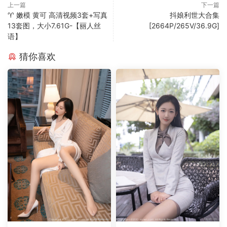
上一篇
下一篇
♈ 嫩模 黄可 高清视频3套+写真
抖娘利世大合集
13套图，大小7.61G-【丽人丝
[2664P/265V/36.9G]
语】
猜你喜欢