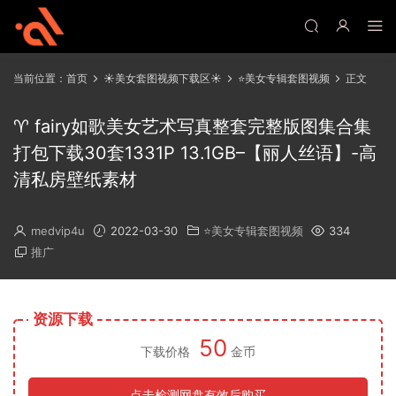
当前位置：
首页
☀️美女套图视频下载区☀️
⭐美女专辑套图视频
正文
♈ fairy如歌美女艺术写真整套完整版图集合集
打包下载30套1331P 13.1GB–【丽人丝语】-高
清私房壁纸素材
medvip4u
2022-03-30
⭐美女专辑套图视频
334
推广
资源下载
50
下载价格
金币
点击检测网盘有效后购买