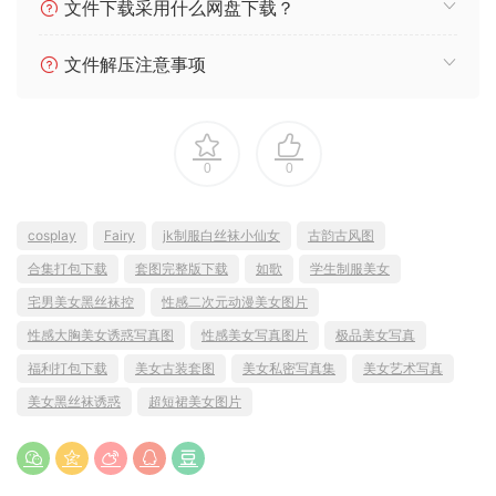
文件下载采用什么网盘下载？
文件解压注意事项
0
0
cosplay
Fairy
jk制服白丝袜小仙女
古韵古风图
合集打包下载
套图完整版下载
如歌
学生制服美女
宅男美女黑丝袜控
性感二次元动漫美女图片
性感大胸美女诱惑写真图
性感美女写真图片
极品美女写真
福利打包下载
美女古装套图
美女私密写真集
美女艺术写真
美女黑丝袜诱惑
超短裙美女图片