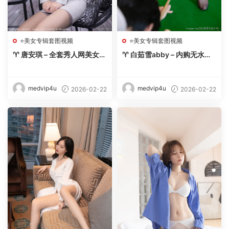
⭐美女专辑套图视频
⭐美女专辑套图视频
♈ 唐安琪 – 全套秀人网美女写
♈ 白茹雪abby – 内购无水印
真合集【270期-2026.2】 –
【8套-2026.2】 – 【丽人丝
【丽人丝语】
语】
medvip4u
medvip4u
2026-02-22
2026-02-22