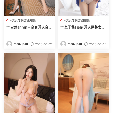
⭐美女专辑套图视频
⭐美女专辑套图视频
♈ 安然anran – 全套秀人合集
♈ 鱼子酱Fish(秀人网美女写
【243期-2026.2】 – 【丽人
真) – 内购无水印合集【256
丝语】
套-2026.2】 – 【丽人丝语】
medvip4u
medvip4u
2026-02-22
2026-02-14