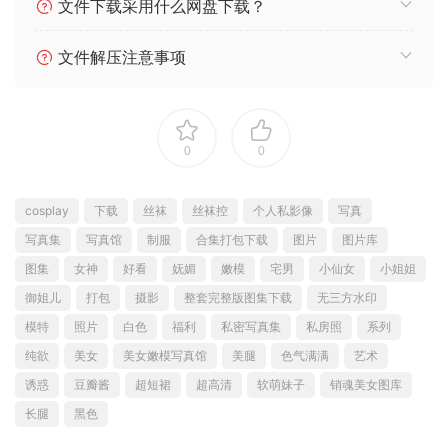
文件下载采用什么网盘下载？
文件解压注意事项
0
0
cosplay
下载
丝袜
丝袜控
个人私影像
写真
写真集
写真馆
制服
合集打包下载
图片
图片库
图集
女神
好看
妩媚
嫩模
宅男
小仙女
小姐姐
御姐儿
打包
摄影
整套完整版图集下载
无三方水印
模特
照片
白色
福利
私密写真集
私房照
系列
纯欲
美女
美女嫩模写真馆
美腿
色气满满
艺术
诱惑
豆瓣酱
超短裙
超高清
软萌妹子
销魂美女图库
长腿
黑色