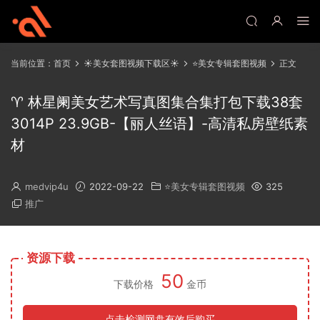
当前位置：
首页
☀️美女套图视频下载区☀️
⭐美女专辑套图视频
正文
♈ 林星阑美女艺术写真图集合集打包下载38套
3014P 23.9GB-【丽人丝语】-高清私房壁纸素
材
medvip4u
2022-09-22
⭐美女专辑套图视频
325
推广
资源下载
50
下载价格
金币
点击检测网盘有效后购买