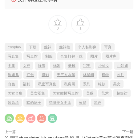
0
1
cosplay
下载
丝袜
丝袜控
个人私影像
写真
写真集
写真馆
制服
合集打包下载
图片
图片库
图集
女神
好看
妩媚
嫩模
宅男
小仙女
小姐姐
御姐儿
打包
摄影
无三方水印
林星阑
模特
照片
白色
福利
私密写真集
私房照
系列
纯欲
美女
美女合集
美女图集
美女嫩模写真馆
美腿
艺术
超短裙
超高清
软萌妹子
销魂美女图库
长腿
黑色
上一篇
下一篇
♈ 韩国chocoletmilkk onlyfans最
♈ 果儿Victoria美女艺术写真图集