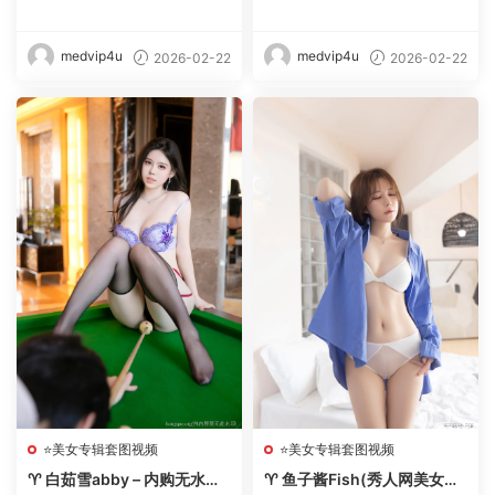
【243期-2026.2】 – 【丽人
真合集【270期-2026.2】 –
丝语】
【丽人丝语】
medvip4u
medvip4u
2026-02-22
2026-02-22
⭐美女专辑套图视频
⭐美女专辑套图视频
♈ 白茹雪abby – 内购无水印
♈ 鱼子酱Fish(秀人网美女写