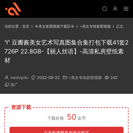
当前位置：
首页
☀️美女套图视频下载区☀️
⭐美女专辑套图视频
正文
♈ 豆瓣酱美女艺术写真图集合集打包下载41套2
726P 22.8GB-【丽人丝语】-高清私房壁纸素
材
medvip4u
2022-09-22
⭐美女专辑套图视频
242
推广
资源下载
50
下载价格
金币
点击检测网盘有效后购买