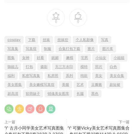
0
0
cosplay
下载
丝袜
丝袜控
个人私影像
写真
写真集
写真馆
制服
合集打包下载
图片
图片库
图集
女神
好看
妩媚
嫩模
宅男
小仙女
小姐姐
御姐儿
打包
摄影
无三方水印
模特
照片
白色
福利
私密写真集
私房照
系列
纯欲
美女
美女合集
美女图集
美女嫩模写真馆
美腿
艺术
豆瓣酱
超短裙
超高清
软萌妹子
销魂美女图库
长腿
黑色
上一篇
下一篇
♈ 古月小同学美女艺术写真图集
♈ 可樂Vicky美女艺术写真图集合