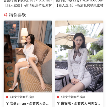
合集打包下载9套383P 3.37GB-
集打包下载22套1142P 9.66GB-
【丽人丝语】-高清私房壁纸素材
【丽人丝语】-高清私房壁纸素材
猜你喜欢
⭐美女专辑套图视频
⭐美女专辑套图视频
♈ 安然anran – 全套秀人合集
♈ 唐安琪 – 全套秀人网美女写