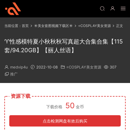
当前位置：
首页
☀️美女套图视频下载区☀️
⭐COSPLAY美女资源
正文
♈性感模特夏小秋秋秋写真超大合集合集【115
套/94.20GB】【丽人丝语】
medvip4u
2022-10-08
⭐COSPLAY美女资源
307
推广
资源下载
50
下载价格
金币
点击检测网盘有效后购买