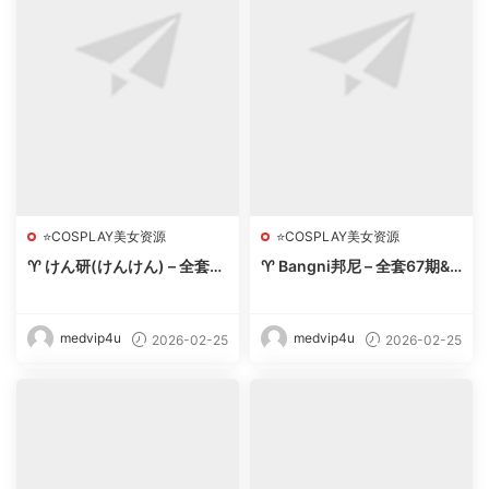
⭐COSPLAY美女资源
⭐COSPLAY美女资源
♈ けん研(けんけん) – 全套9
♈ Bangni邦尼 – 全套67期&
0期&随包视频【54.9G-202
视频（含微密圈）【58.5G-2
6.2］ – 【丽人丝语】
026.2】 – 【丽人丝语】
medvip4u
medvip4u
2026-02-25
2026-02-25