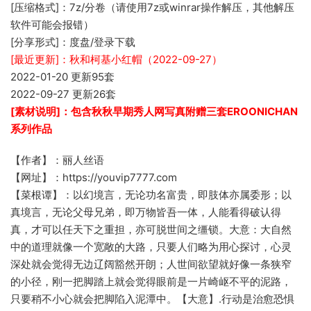
[压缩格式]：7z/分卷（请使用7z或winrar操作解压，其他解压
软件可能会报错）
[分享形式]：度盘/登录下载
[最近更新]：秋和柯基小红帽（2022-09-27）
2022-01-20 更新95套
2022-09-27 更新26套
[素材说明]：包含秋秋早期秀人网写真附赠三套EROONICHAN
系列作品
【作者】：丽人丝语
【网址】：https://youvip7777.com
【菜根谭】：以幻境言，无论功名富贵，即肢体亦属委形；以
真境言，无论父母兄弟，即万物皆吾一体，人能看得破认得
真，才可以任天下之重担，亦可脱世间之缰锁。大意：大自然
中的道理就像一个宽敞的大路，只要人们略为用心探讨，心灵
深处就会觉得无边辽阔豁然开朗；人世间欲望就好像一条狭窄
的小径，刚一把脚踏上就会觉得眼前是一片崎岖不平的泥路，
只要稍不小心就会把脚陷入泥潭中。【大意】.行动是治愈恐惧