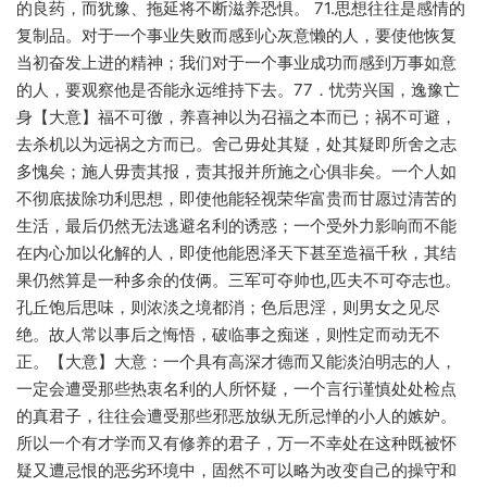
的良药，而犹豫、拖延将不断滋养恐惧。 71.思想往往是感情的
复制品。对于一个事业失败而感到心灰意懒的人，要使他恢复
当初奋发上进的精神；我们对于一个事业成功而感到万事如意
的人，要观察他是否能永远维持下去。77．忧劳兴国，逸豫亡
身【大意】福不可徼，养喜神以为召福之本而已；祸不可避，
去杀机以为远祸之方而已。舍己毋处其疑，处其疑即所舍之志
多愧矣；施人毋责其报，责其报并所施之心俱非矣。一个人如
不彻底拔除功利思想，即使他能轻视荣华富贵而甘愿过清苦的
生活，最后仍然无法逃避名利的诱惑；一个受外力影响而不能
在内心加以化解的人，即使他能恩泽天下甚至造福千秋，其结
果仍然算是一种多余的伎俩。三军可夺帅也,匹夫不可夺志也。
孔丘饱后思味，则浓淡之境都消；色后思淫，则男女之见尽
绝。故人常以事后之悔悟，破临事之痴迷，则性定而动无不
正。【大意】大意：一个具有高深才德而又能淡泊明志的人，
一定会遭受那些热衷名利的人所怀疑，一个言行谨慎处处检点
的真君子，往往会遭受那些邪恶放纵无所忌惮的小人的嫉妒。
所以一个有才学而又有修养的君子，万一不幸处在这种既被怀
疑又遭忌恨的恶劣环境中，固然不可以略为改变自己的操守和