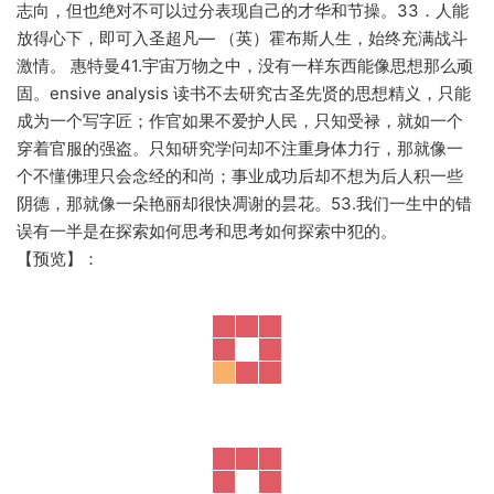
志向，但也绝对不可以过分表现自己的才华和节操。33．人能
放得心下，即可入圣超凡— （英）霍布斯人生，始终充满战斗
激情。 惠特曼41.宇宙万物之中，没有一样东西能像思想那么顽
固。ensive analysis 读书不去研究古圣先贤的思想精义，只能
成为一个写字匠；作官如果不爱护人民，只知受禄，就如一个
穿着官服的强盗。只知研究学问却不注重身体力行，那就像一
个不懂佛理只会念经的和尚；事业成功后却不想为后人积一些
阴德，那就像一朵艳丽却很快凋谢的昙花。53.我们一生中的错
误有一半是在探索如何思考和思考如何探索中犯的。
【预览】：