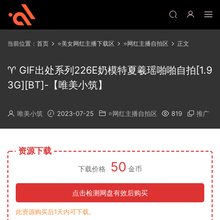
当前位置：
首页
⭐美女网红主播下载区
⭐网红主播自拍区
正文
♈ GIF出处系列226E奶模特夏羲瑶啪啪自拍[1.9
3G][BT]-【唯美小筑】
唯美小筑
2023-07-25
⭐网红主播自拍区
819
推广
资源下载
50
下载价格
金币
点击检测网盘有效后购买
此资源购买后1天内可下载。