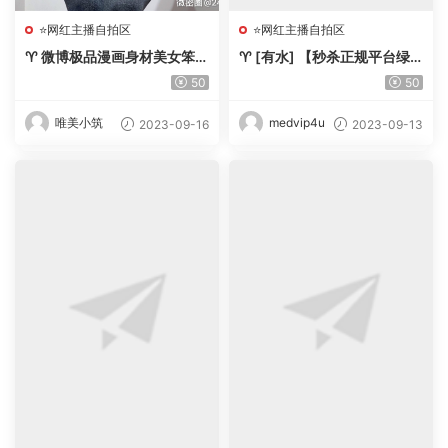
⭐网红主播自拍区
⭐网红主播自拍区
♈ 微博极品漫画身材美女笨初
♈ [有水] 【秒杀正规平台绿
C，大尺度微密全合集全套
播女神下海 vaidurya】颜值
50
50
【415p/105V/百度盘】-【唯
爆表 比明星都美[10V+43.3
美小筑】
G][百度盘]-【唯美小筑】
唯美小筑
medvip4u
2023-09-16
2023-09-13