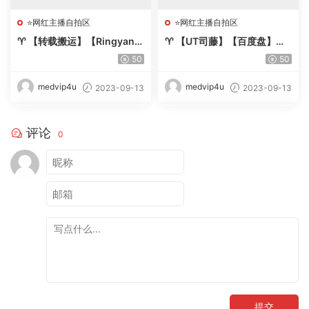
⭐网红主播自拍区
⭐网红主播自拍区
♈ 【转载搬运】【Ringyan】
♈ 【UT司藤】【百度盘】目
极品美乳~撸到肾虚[13v+10
前最全UT司藤大合集 【22弹
50
50
g]【百度盘】-【唯美小筑】
37v 89G】-【唯美小筑】
medvip4u
medvip4u
2023-09-13
2023-09-13
评论
0
提交