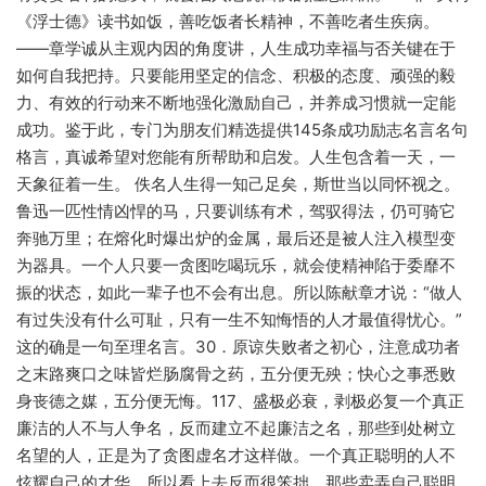
《浮士德》读书如饭，善吃饭者长精神，不善吃者生疾病。
——章学诚从主观内因的角度讲，人生成功幸福与否关键在于
如何自我把持。只要能用坚定的信念、积极的态度、顽强的毅
力、有效的行动来不断地强化激励自己，并养成习惯就一定能
成功。鉴于此，专门为朋友们精选提供145条成功励志名言名句
格言，真诚希望对您能有所帮助和启发。人生包含着一天，一
天象征着一生。 佚名人生得一知己足矣，斯世当以同怀视之。
鲁迅一匹性情凶悍的马，只要训练有术，驾驭得法，仍可骑它
奔驰万里；在熔化时爆出炉的金属，最后还是被人注入模型变
为器具。一个人只要一贪图吃喝玩乐，就会使精神陷于委靡不
振的状态，如此一辈子也不会有出息。所以陈献章才说：“做人
有过失没有什么可耻，只有一生不知悔悟的人才最值得忧心。”
这的确是一句至理名言。30．原谅失败者之初心，注意成功者
之末路爽口之味皆烂肠腐骨之药，五分便无殃；快心之事悉败
身丧德之媒，五分便无悔。117、盛极必衰，剥极必复一个真正
廉洁的人不与人争名，反而建立不起廉洁之名，那些到处树立
名望的人，正是为了贪图虚名才这样做。一个真正聪明的人不
炫耀自己的才华，所以看上去反而很笨拙，那些卖弄自己聪明