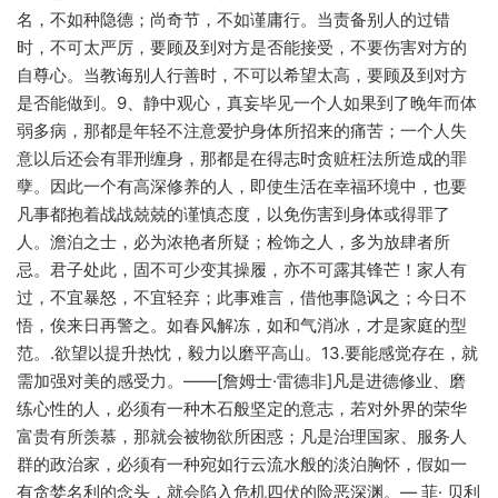
名，不如种隐德；尚奇节，不如谨庸行。当责备别人的过错
时，不可太严厉，要顾及到对方是否能接受，不要伤害对方的
自尊心。当教诲别人行善时，不可以希望太高，要顾及到对方
是否能做到。9、静中观心，真妄毕见一个人如果到了晚年而体
弱多病，那都是年轻不注意爱护身体所招来的痛苦；一个人失
意以后还会有罪刑缠身，那都是在得志时贪赃枉法所造成的罪
孽。因此一个有高深修养的人，即使生活在幸福环境中，也要
凡事都抱着战战兢兢的谨慎态度，以免伤害到身体或得罪了
人。澹泊之士，必为浓艳者所疑；检饰之人，多为放肆者所
忌。君子处此，固不可少变其操履，亦不可露其锋芒！家人有
过，不宜暴怒，不宜轻弃；此事难言，借他事隐讽之；今日不
悟，俟来日再警之。如春风解冻，如和气消冰，才是家庭的型
范。.欲望以提升热忱，毅力以磨平高山。13.要能感觉存在，就
需加强对美的感受力。――[詹姆士·雷德非]凡是进德修业、磨
练心性的人，必须有一种木石般坚定的意志，若对外界的荣华
富贵有所羡慕，那就会被物欲所困惑；凡是治理国家、服务人
群的政治家，必须有一种宛如行云流水般的淡泊胸怀，假如一
有贪婪名利的念头，就会陷入危机四伏的险恶深渊。— 菲· 贝利