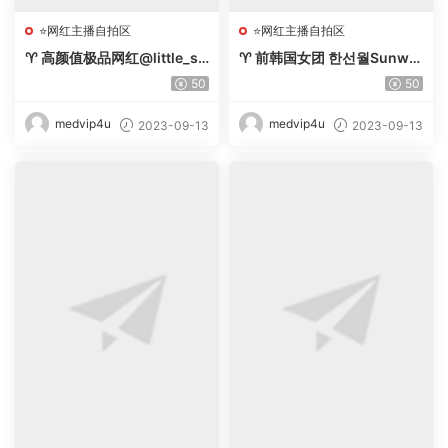
⭐网红主播自拍区
⭐网红主播自拍区
♈ 高颜值极品网红@little_su
♈ 前韩国女团 한선월Sunwal
la OnlyFans四月尺度新作[1
l下海视频合集[26.7G][度盘]
50
50
3P+1V244M]【百度盘】-
-【唯美小筑】
【唯美小筑】
medvip4u
medvip4u
2023-09-13
2023-09-13