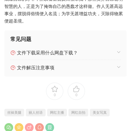
智慧的人，正是为了掩饰自己的愚蠢才这样做。作人无甚高远
事业，摆脱得俗情便入名流；为学无甚增益功夫，灭除得物累
便超圣境。
常见问题
文件下载采用什么网盘下载？
文件解压注意事项
0
0
丝袜美腿
丽人丝语
网红主播
网红自拍
美女写真