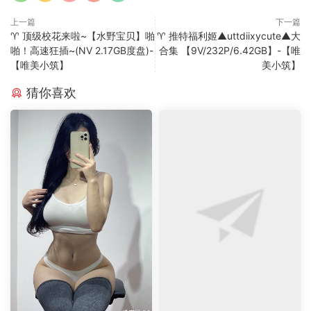
上一篇
下一篇
♈ 顶级校花来啦~【水野宝贝】啪
♈ 推特福利姬▲uttdiixycute▲大
啪！高速狂插~(NV 2.17GB度盘)-
合集 【9V/232P/6.42GB】-【唯
【唯美小筑】
美小筑】
猜你喜欢