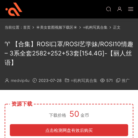
当前位置：
首页
☀️美女套图视频下载区☀️
⭐机构写真合集
正文
♈ 【合集】ROSI口罩/ROSI艺学妹/ROSI10情趣
– 3系全套2582+252+53套[154.4G]-【丽人丝
语】
medvip4u
2023-07-28
⭐机构写真合集
571
推广
资源下载
50
下载价格
金币
点击检测网盘有效后购买