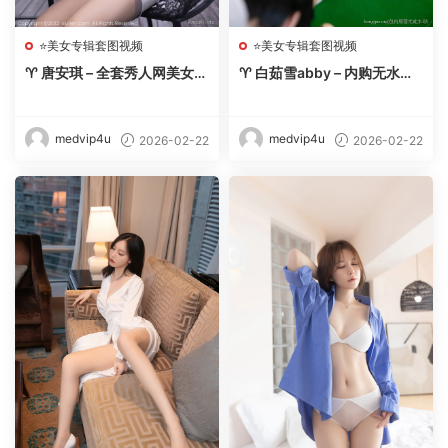
⭐美女专辑套图视频
⭐美女专辑套图视频
♈ 唐安琪 – 全套秀人网美女写
♈ 白茹雪abby – 内购无水印
真合集【270期-2026.2】 –
【8套-2026.2】 – 【丽人丝
【丽人丝语】
语】
medvip4u
medvip4u
2026-02-22
2026-02-22