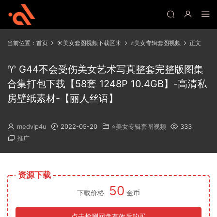
当前位置：
首页
☀️美女套图视频下载区☀️
⭐美女专辑套图视频
正文
♈ G44不会受伤美女艺术写真整套完整版图集
合集打包下载【58套 1248P 10.4GB】-高清私
房壁纸素材-【丽人丝语】
medvip4u
2022-05-20
⭐美女专辑套图视频
333
推广
资源下载
50
下载价格
金币
点击检测网盘有效后购买