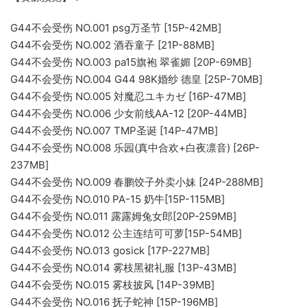
G44不会受伤 NO.001 psg万圣节 [15P-42MB]
G44不会受伤 NO.002 酒吞童子 [21P-88MB]
G44不会受伤 NO.003 pa15旗袍 翠雀媚 [20P-69MB]
G44不会受伤 NO.004 G44 98K婚纱 德皇 [25P-70MB]
G44不会受伤 NO.005 対魔忍ユキカゼ [16P-47MB]
G44不会受伤 NO.006 少女前线AA-12 [20P-44MB]
G44不会受伤 NO.007 TMP圣诞 [14P-47MB]
G44不会受伤 NO.008 乐园(真中合欢+白夜凛音) [26P-
237MB]
G44不会受伤 NO.009 春鹏饺子外卖小妹 [24P-288MB]
G44不会受伤 NO.010 PA-15 奶牛[15P-115MB]
G44不会受伤 NO.011 露露姆兔女郎[20P-259MB]
G44不会受伤 NO.012 公主连结可可萝[15P-54MB]
G44不会受伤 NO.013 gosick [17P-227MB]
G44不会受伤 NO.014 雾枝黑裙礼服 [13P-43MB]
G44不会受伤 NO.015 雾枝披风 [14P-39MB]
G44不会受伤 NO.016 抚子蛇神 [15P-196MB]