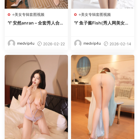
⭐美女专辑套图视频
⭐美女专辑套图视频
♈ 安然anran – 全套秀人合集
♈ 鱼子酱Fish(秀人网美女写
【243期-2026.2】 – 【丽人
真) – 内购无水印合集【256
丝语】
套-2026.2】 – 【丽人丝语】
medvip4u
medvip4u
2026-02-22
2026-02-14