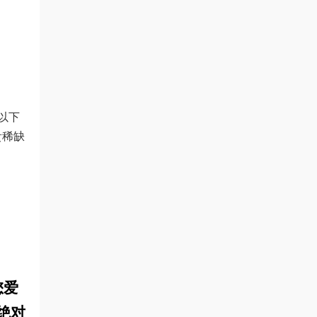
以下
贵稀缺
您爱
绝对