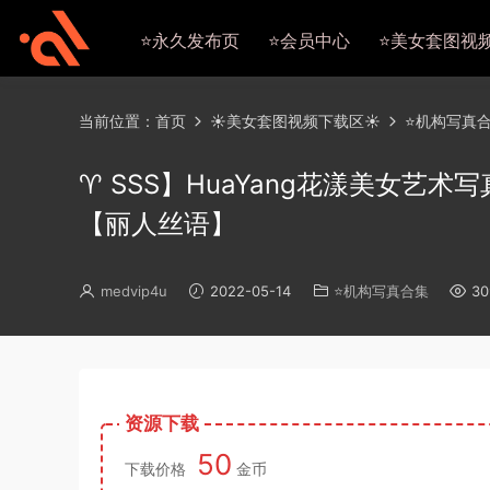
⭐永久发布页
⭐会员中心
⭐美女套图视
当前位置：
首页
☀️美女套图视频下载区☀️
⭐机构写真
♈ SSS】HuaYang花漾美女艺术
【丽人丝语】
medvip4u
2022-05-14
⭐机构写真合集
30
资源下载
50
下载价格
金币