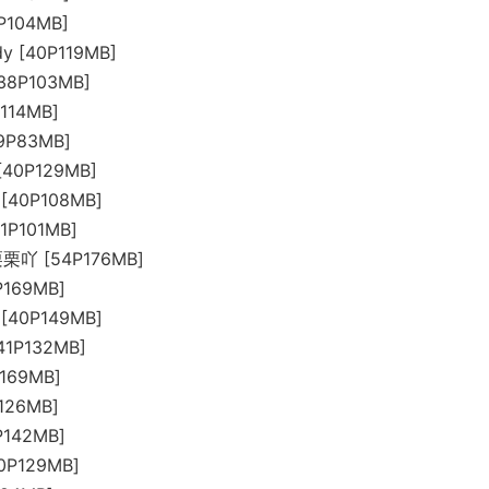
1P104MB]
y [40P119MB]
38P103MB]
114MB]
9P83MB]
[40P129MB]
 [40P108MB]
1P101MB]
栗栗吖 [54P176MB]
P169MB]
 [40P149MB]
[41P132MB]
169MB]
126MB]
P142MB]
0P129MB]