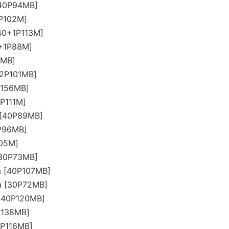
[40P94MB]
P102M]
40+1P113M]
+1P88M]
7MB]
2P101MB]
P156MB]
P111M]
 [40P89MB]
P96MB]
05M]
[30P73MB]
a [40P107MB]
a [30P72MB]
[40P120MB]
P138MB]
0P116MB]