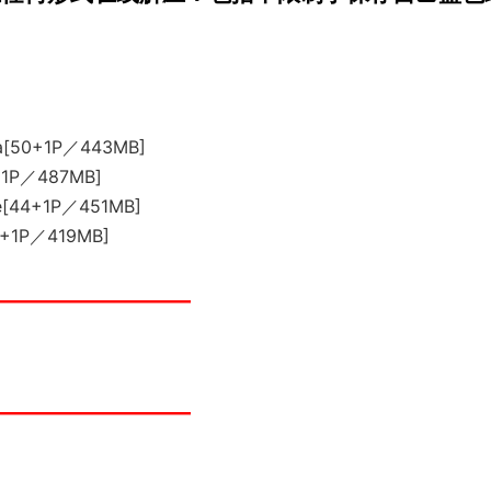
a[50+1P／443MB]
+1P／487MB]
e[44+1P／451MB]
0+1P／419MB]
__________________
__________________