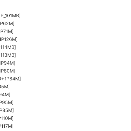
P_101MB]
1P62M]
1P71M]
1P126M]
114MB]
113MB]
1P94M]
1P80M]
0+1P84M]
05M]
94M]
1P95M]
1P85M]
P110M]
P117M]