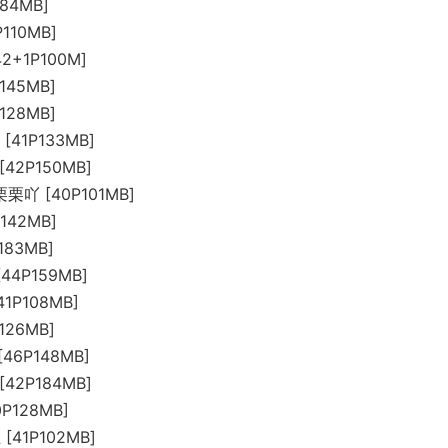
P84MB]
P110MB]
42+1P100M]
145MB]
128MB]
 [41P133MB]
[42P150MB]
栗栗吖 [40P101MB]
P142MB]
183MB]
[44P159MB]
[41P108MB]
126MB]
[46P148MB]
[42P184MB]
0P128MB]
 [41P102MB]