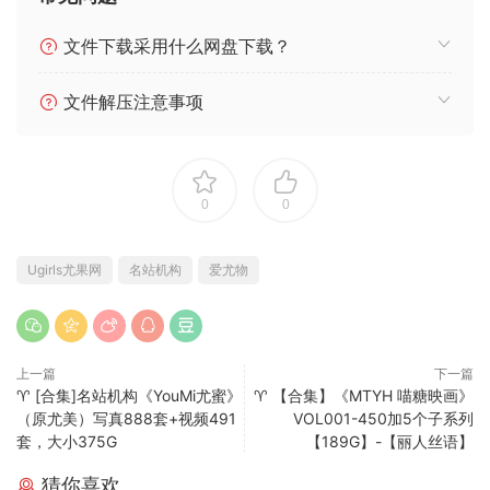
文件下载采用什么网盘下载？
文件解压注意事项
0
0
Ugirls尤果网
名站机构
爱尤物
上一篇
下一篇
♈ [合集]名站机构《YouMi尤蜜》
♈ 【合集】《MTYH 喵糖映画》
（原尤美）写真888套+视频491
VOL001-450加5个子系列
套，大小375G
【189G】-【丽人丝语】
猜你喜欢