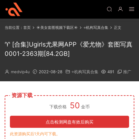
当前位置：
首页
☀️美女套图视频下载区☀️
⭐机构写真合集
正文
♈ [合集]Ugirls尤果网APP《爱尤物》套图写真
0001-2363期[84.2GB]
medvip4u
2022-08-28
⭐机构写真合集
491
推广
资源下载
50
下载价格
金币
点击检测网盘有效后购买
此资源购买后1天内可下载。