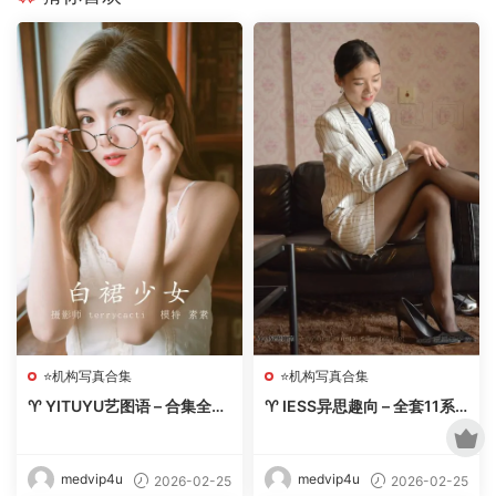
⭐机构写真合集
⭐机构写真合集
♈ YITUYU艺图语 – 合集全套
♈ IESS异思趣向 – 全套11系
9323(+16)期【3423G-202
及丝享家2213套&视频【210.
6.2】 – 【丽人丝语】
6G-2026.2】 – 【丽人丝
语】
medvip4u
medvip4u
2026-02-25
2026-02-25